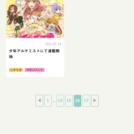
続きはこちら
2011.07.13
少年アルケミストにて連載開
始
シナリオ
マネジメント
◀
1
…
14
15
16
17
▶