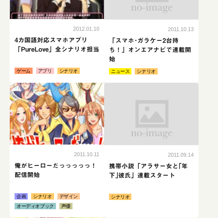
no-image
2012.01.10
2011.10.13
4カ国語対応スマホアプリ
「スマホ･ガラケー2台持
「PureLove」全シナリオ担当
ち！」オンエアナビで連載開
始
ゲーム
アプリ
シナリオ
ニュース
シナリオ
続きはこちら
続き
no-image
2011.10.11
2011.09.14
俺がヒーローだっっっっっ！
携帯小説「アラサー女と｢年
配信開始
下｣彼氏」連載スタート
企画
シナリオ
デザイン
シナリオ
オーディオブック
声優