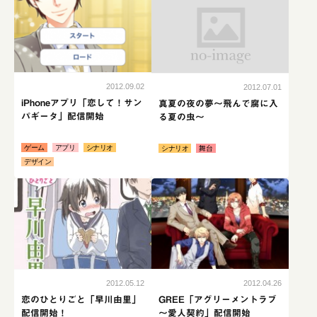
no-image
2012.09.02
2012.07.01
iPhoneアプリ「恋して！サン
真夏の夜の夢～飛んで腐に入
パギータ」配信開始
る夏の虫～
ゲーム
アプリ
シナリオ
シナリオ
舞台
デザイン
続きはこちら
続き
2012.05.12
2012.04.26
恋のひとりごと「早川由里」
GREE「アグリーメントラブ
配信開始！
～愛人契約」配信開始