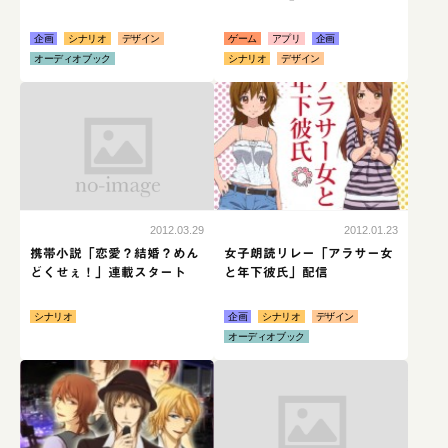
企画
シナリオ
デザイン
ゲーム
アプリ
企画
オーディオブック
シナリオ
デザイン
続きはこちら
続き
no-image
2012.01.23
2012.03.29
女子朗読リレー「アラサー女
携帯小説「恋愛？結婚？めん
と年下彼氏」配信
どくせぇ！」連載スタート
企画
シナリオ
デザイン
シナリオ
オーディオブック
続きはこちら
続き