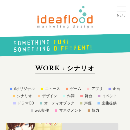
MENU
アイデアフラッド合同会
社
SOMETHING
FUN!
WORK : シナリオ
SOMETHING
DIFFERENT!
ifオリジナル
ニュース
ゲーム
アプリ
企画
シナリオ
デザイン
作詞
舞台
イベント
ドラマCD
オーディオブック
声優
楽曲提供
web制作
マネジメント
協力
続きはこちら
続き