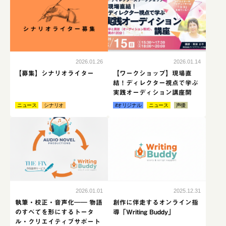
2026.01.26
2026.01.14
【募集】シナリオライター
【ワークショップ】現場直
結！ディレクター視点で学ぶ
実践オーディション講座開
催！
ニュース
シナリオ
ifオリジナル
ニュース
声優
続きはこちら
続き
2026.01.01
2025.12.31
執筆・校正・音声化―― 物語
創作に伴走するオンライン指
のすべてを形にするトータ
導「Writing Buddy」
ル・クリエイティブサポート