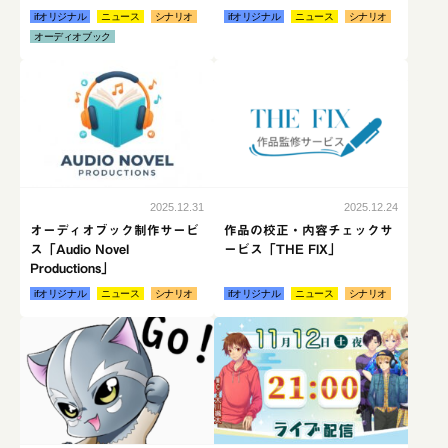
ifオリジナル
ニュース
シナリオ
ifオリジナル
ニュース
シナリオ
オーディオブック
続きはこちら
続き
2025.12.31
2025.12.24
オーディオブック制作サービ
作品の校正・内容チェックサ
ス「Audio Novel
ービス「THE FIX」
Productions」
ifオリジナル
ニュース
シナリオ
ifオリジナル
ニュース
シナリオ
続きはこちら
続き