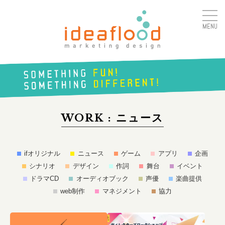
MENU
アイデアフラッド合同会
社
SOMETHING
FUN!
WORK : ニュース
SOMETHING
DIFFERENT!
ifオリジナル
ニュース
ゲーム
アプリ
企画
シナリオ
デザイン
作詞
舞台
イベント
ドラマCD
オーディオブック
声優
楽曲提供
web制作
マネジメント
協力
続きはこちら
続き