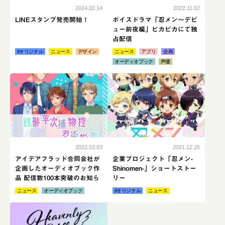
2024.02.14
2022.11.02
LINEスタンプ発売開始！
ボイスドラマ「忍メン～デビ
ュー前夜編」ピカピカにて独
占配信
ifオリジナル
ニュース
デザイン
ニュース
アプリ
企画
オーディオブック
声優
続きはこちら
続き
2022.03.03
2021.12.25
アイデアフラッド合同会社が
企業プロジェクト「忍メン-
企画したオーディオブック作
Shinomen-」ショートストー
品 配信数100本突破のお知ら
リー
せ
ニュース
オーディオブック
ifオリジナル
ニュース
続きはこちら