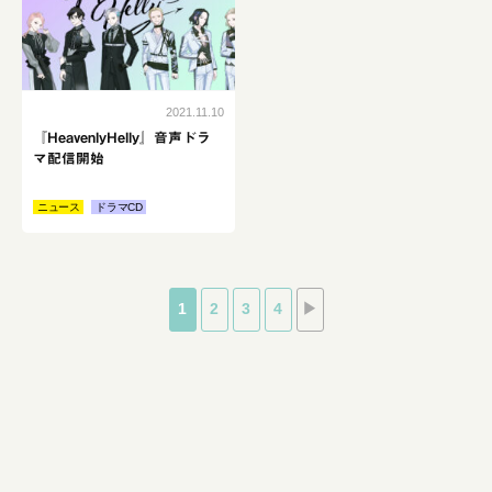
2021.11.10
『HeavenlyHelly』音声ドラ
マ配信開始
ニュース
ドラマCD
1
2
3
4
▶