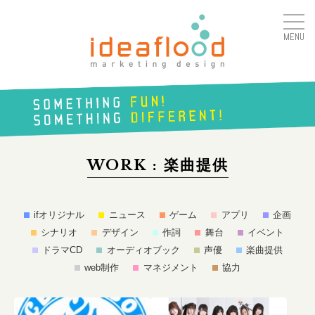
MENU
アイデアフラッド合同会
社
SOMETHING
FUN!
WORK : 楽曲提供
SOMETHING
DIFFERENT!
ifオリジナル
ニュース
ゲーム
アプリ
企画
シナリオ
デザイン
作詞
舞台
イベント
ドラマCD
オーディオブック
声優
楽曲提供
web制作
マネジメント
協力
続きはこちら
続き