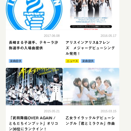
2016.05.17
2017.06.08
アリスインアリス&フレン
長崎まる子選手、テキーラ沙
ズ メジャーデビューシング
弥選手の入場曲提供
ル発売！
ニュース
楽曲提供
楽曲提供
続きはこちら
続き
2015.05.21
2015.03.15
「武将降臨OVER AGAIN /
乙女ライラックルデビューシ
ともだちインプット」オリコ
ングル「君とミラクル」作曲
ン36位にランクイン！