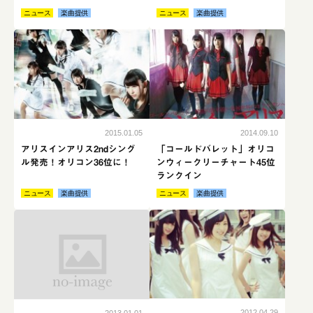
ニュース
楽曲提供
ニュース
楽曲提供
続きはこちら
続き
2015.01.05
2014.09.10
アリスインアリス2ndシング
「コールドバレット」オリコ
ル発売！オリコン36位に！
ンウィークリーチャート45位
ランクイン
ニュース
楽曲提供
ニュース
楽曲提供
続きはこちら
続き
no-image
2012.04.29
2013.01.01