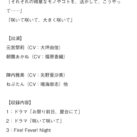
「それぞれの得意なモノやコトを、活かして、こうやっ
て……」
「咲いて咲いて、大きく咲いて」
【出演】
元宮祭莉（CV：大坪由佳）
朝霧あかね（CV：福原香織）
陣内雅美（CV：矢野亜沙美）
ねぶたん（CV：鳴海崇志）他
【収録内容】
1：ドラマ「お祭り前日、屋台にて」
2：ドラマ「咲いて咲いて」
3：Fire! Fever! Night