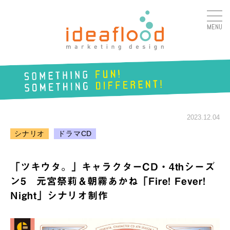
MENU
アイデアフラッド合同会
社
SOMETHING
FUN!
2023.12.04
SOMETHING
DIFFERENT!
シナリオ
ドラマCD
「ツキウタ。」キャラクターCD・4thシーズ
ン5 元宮祭莉＆朝霧あかね「Fire! Fever!
Night」シナリオ制作