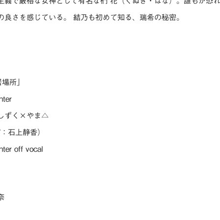
主義で厳格な女神として有名な椚 花（くぬぎ・はな）。誰もが恐
の良さを感じている。 結乃も初めて知る、瑞希の秘密。
」
居場所」
nter
しずく×やま△
V：石上静香）
er off vocal
奈