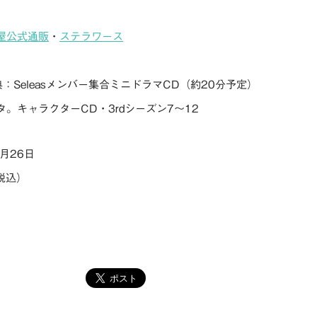
屋公式通販
・
ステラワース
：Seleasメンバー集合ミニドラマCD（約20分予定）
。キャラクターCD・3rdシーズン7～12
月26日
（税込）