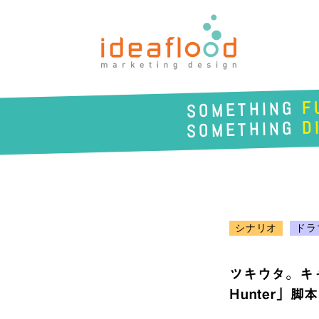
アイデアフラッド合同会
社
F
SOMETHING
D
SOMETHING
シナリオ
ドラ
ツキウタ。キャ
Hunter」脚