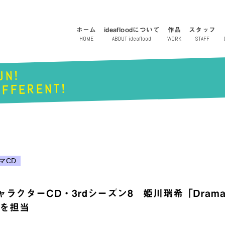
ホーム
ideafloodについて
作品
スタッフ
HOME
ABOUT ideaflood
WORK
STAFF
UN!
ideaflood
IFFERENT!
マCD
ラクターCD・3rdシーズン8 姫川瑞希「Dramati
本を担当